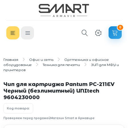
0
Главная
Офис и сеть
Оргтехника и офисное
оборудование
Техника для печати
ЗИП для МФУ и
принтеров
Чип для картриджа Pantum PC-211EV
Черный (безлимитный) UNItech
9604230000
Код товара:
Проверяем перед продажей
Магазин Smart в Армавире