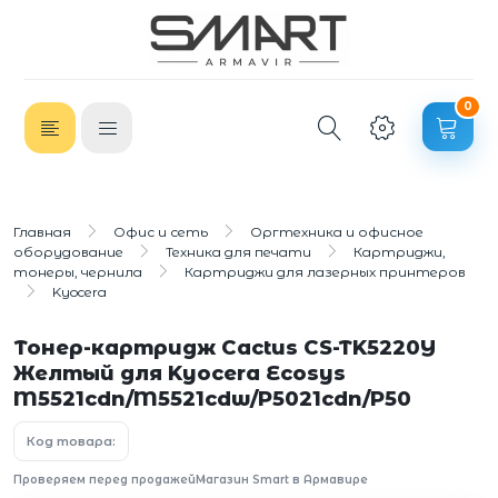
0
Главная
Офис и сеть
Оргтехника и офисное
оборудование
Техника для печати
Картриджи,
тонеры, чернила
Картриджи для лазерных принтеров
Kyocera
Тонер-картридж Cactus CS-TK5220Y
Желтый для Kyocera Ecosys
M5521cdn/M5521cdw/P5021cdn/P50
Код товара:
Проверяем перед продажей
Магазин Smart в Армавире