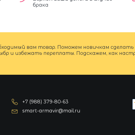
брака
бходимый вам товар. Поможем новичкам сделать
ыбр и избежать переплаты. Подскажем, как нас
+7 (988) 379-80-63
smart-armavir@mail.ru