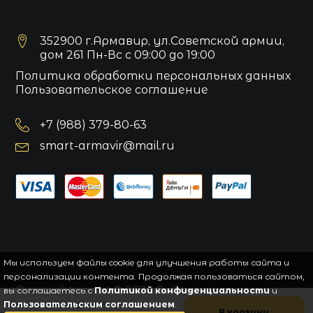
352900 г.Армавир, ул.Советской армии,
дом 261 Пн-Вс с 09:00 до 19:00
Политика обработки персональных данных
Пользовательское соглашение
+7 (988) 379-80-63
smart-armavir@mail.ru
Мы используем файлы cookie для улучшения работы сайта и
персонализации контента. Продолжая пользоваться сайтом,
Copyright
smart
© 2021.
Сайт управляется
вы соглашаетесь с
Политикой конфиденциальности
и
системой
uWeb
и
aThemes
. All rights reserved.
Пользовательским соглашением
.
Цена по промокоду CASH
В корзину