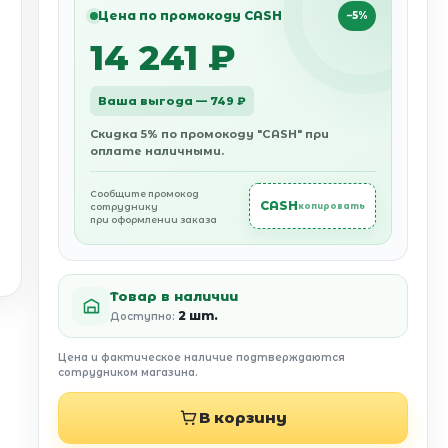
Цена по промокоду CASH
−5%
14 241 ₽
Ваша выгода — 749 ₽
Скидка 5% по промокоду "CASH" при
оплате наличными.
Сообщите промокод
CASH
сотруднику
копировать
при оформлении заказа
Товар в наличии
2 шт.
Доступно:
Цена и фактическое наличие подтверждаются
сотрудником магазина.
В корзину