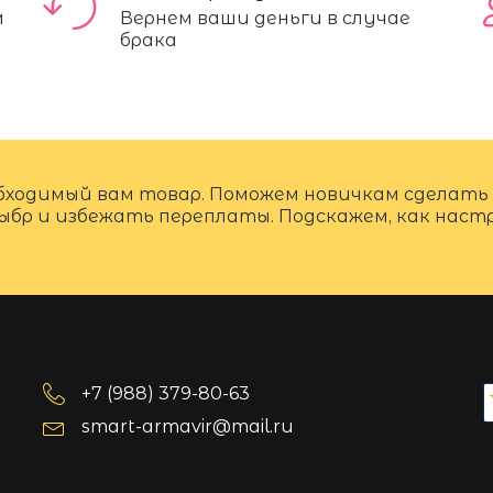
м
Вернем ваши деньги в случае
брака
бходимый вам товар. Поможем новичкам сделать
ыбр и избежать переплаты. Подскажем, как нас
+7 (988) 379-80-63
smart-armavir@mail.ru