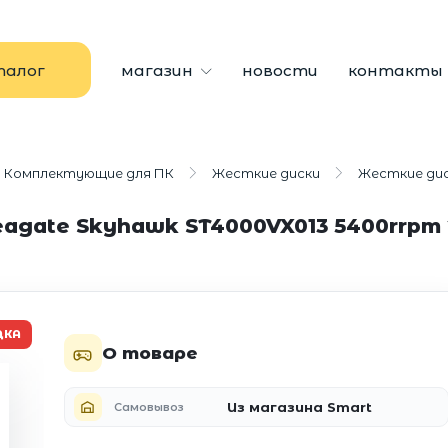
талог
магазин
новости
контакты
Комплектующие для ПК
Жесткие диски
Жесткие диск
Seagate Skyhawk ST4000VX013 5400rrp
ДКА
О товаре
Из магазина Smart
Самовывоз