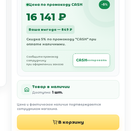
Цена по промокоду CASH
−5%
16 141 ₽
Ваша выгода — 849 ₽
Скидка 5% по промокоду "CASH" при
оплате наличными.
Сообщите промокод
CASH
сотруднику
копировать
при оформлении заказа
Товар в наличии
1 шт.
Доступно:
Цена и фактическое наличие подтверждаются
сотрудником магазина.
В корзину