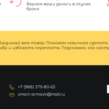
м
Вернем ваши деньги в случае
брака
бходимый вам товар. Поможем новичкам сделать
ыбр и избежать переплаты. Подскажем, как нас
+7 (988) 379-80-63
smart-armavir@mail.ru