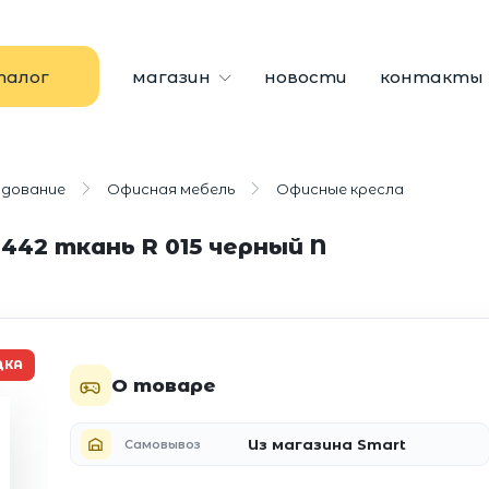
талог
магазин
новости
контакты
удование
Офисная мебель
Офисные кресла
442 ткань R 015 черный N
ДКА
О товаре
Из магазина Smart
Самовывоз